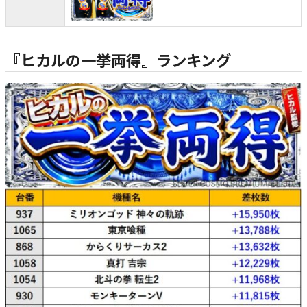
『ヒカルの一挙両得』ランキング