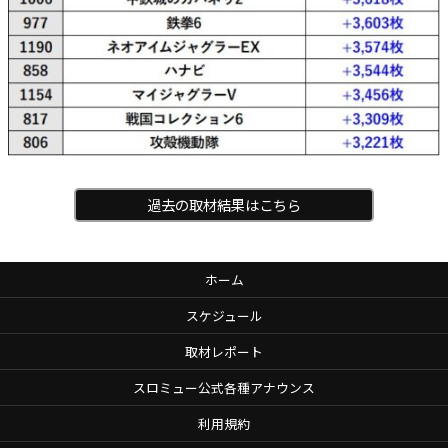
過去の取材結果はこちら
ホーム
スケジュール
取材レポート
スロミュー公式各種アナウンス
利用規約