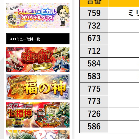
スロミュー取材一覧