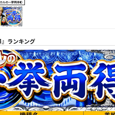
ヒカルの一挙両得🌓
得』ランキング