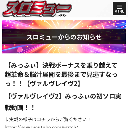
MENU
スロミューからのお知らせ
【みっふぃ】決戦ボーナスを乗り越えて
超革命＆脳汁展開を最後まで見逃すなっ
っ！！【ヴァルヴレイヴ2】
【ヴァルヴレイヴ2】みっふぃの初ソロ実
戦動画！！
↓実戦の様子はコチラからご覧ください！
https://www.youtube.com/watch?