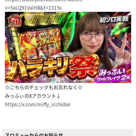
v=5aLQ91VaIH8&t=1315s
☆こちらのチェックもお忘れなく☆
みっふぃのXアカウント↓
https://x.com/miffy_icchidan
スロミューからのお知らせ