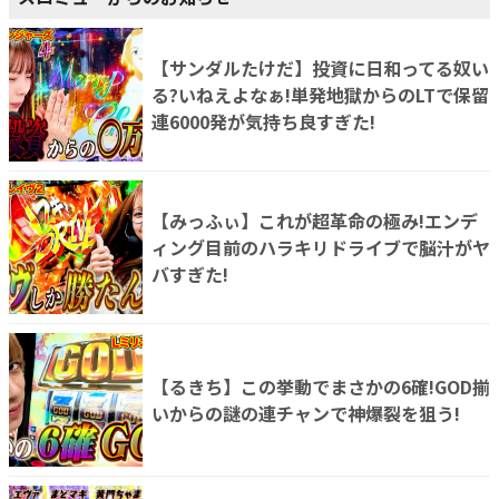
【サンダルたけだ】投資に日和ってる奴い
る?いねえよなぁ!単発地獄からのLTで保留
連6000発が気持ち良すぎた!
【みっふぃ】これが超革命の極み!エンデ
ィング目前のハラキリドライブで脳汁がヤ
バすぎた!
【るきち】この挙動でまさかの6確!GOD揃
いからの謎の連チャンで神爆裂を狙う!