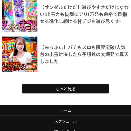
【サンダルたけだ】遊びやすさだけじゃな
い!出玉力も抜群にアリ!万発も余裕で目指
せる進化し続ける甘デジを遊び尽くす!
【みっふぃ】パチもスロも限界突破!人気
台の出玉対決したら予想外の大爆発で昇天
しました
もっと見る
ホーム
スケジュール