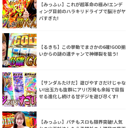
【みっふぃ】これが超革命の極み!エンデ
ィング目前のハラキリドライブで脳汁がヤ
バすぎた!
【るきち】この挙動でまさかの6確!GOD揃
いからの謎の連チャンで神爆裂を狙う!
【サンダルたけだ】遊びやすさだけじゃな
い!出玉力も抜群にアリ!万発も余裕で目指
せる進化し続ける甘デジを遊び尽くす!
【みっふぃ】パチもスロも限界突破!人気