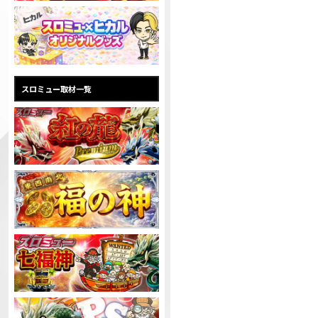
スロミュー取材一覧