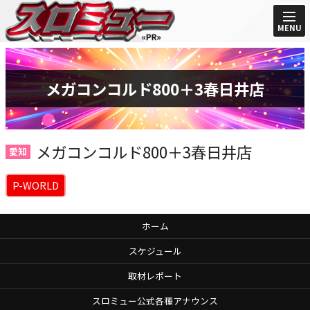
MENU
メガコンコルド800＋3春日井店
メガコンコルド800＋3春日井店
愛知
P-WORLD
ホーム
スケジュール
取材レポート
スロミュー公式各種アナウンス