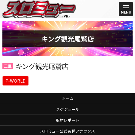
MENU
キング観光尾鷲店
キング観光尾鷲店
三重
P-WORLD
ホーム
スケジュール
取材レポート
スロミュー公式各種アナウンス