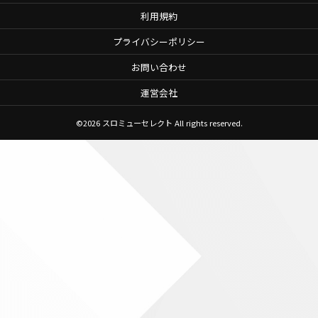
利用規約
プライバシーポリシー
お問い合わせ
運営会社
©2026
スロミューセレクト
All rights reserved.