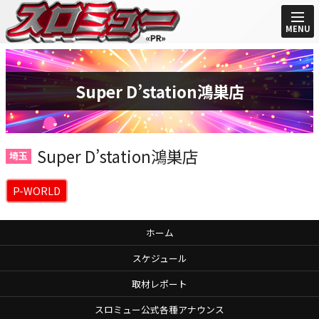
MENU
Super D’station鴻巣店
Super D’station鴻巣店
埼玉
P-WORLD
ホーム
スケジュール
取材レポート
スロミュー公式各種アナウンス