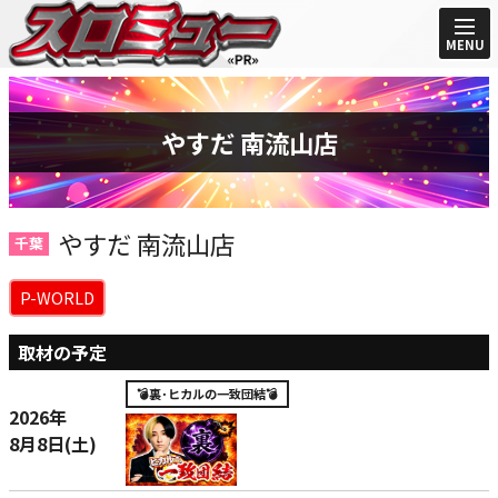
MENU
やすだ 南流山店
やすだ 南流山店
千葉
P-WORLD
取材の予定
💣裏･ヒカルの一致団結💣
2026年
8月8日(土)