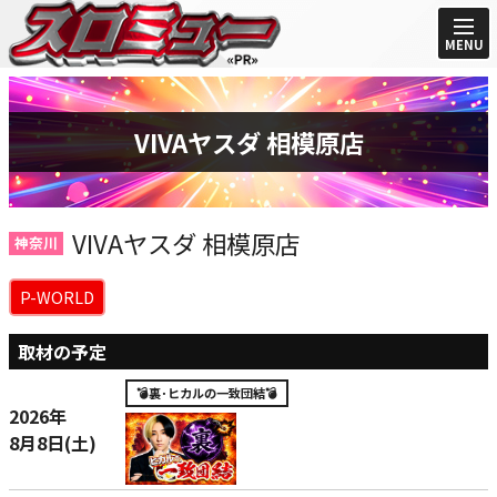
MENU
VIVAヤスダ 相模原店
VIVAヤスダ 相模原店
神奈川
P-WORLD
取材の予定
💣裏･ヒカルの一致団結💣
2026年
8月8日(土)