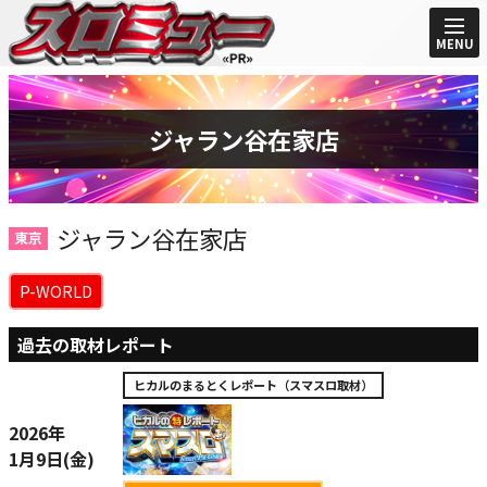
MENU
ジャラン谷在家店
ジャラン谷在家店
東京
P-WORLD
過去の取材レポート
ヒカルのまるとくレポート（スマスロ取材）
2026年
1月9日(金)