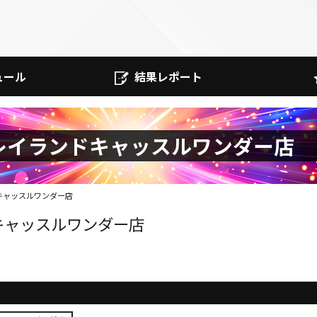
ュール
結果レポート
レイランドキャッスルワンダー店
キャッスルワンダー店
キャッスルワンダー店