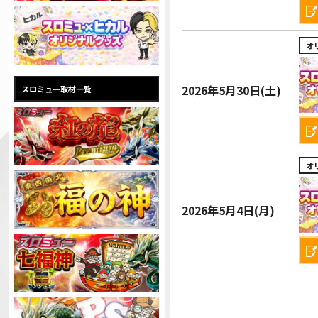
オ
2026年
5月30日(土)
スロミュー取材一覧
オ
2026年
5月4日(月)