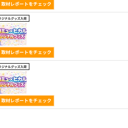
取材レポートをチェック
リジナルグッズ入荷
取材レポートをチェック
リジナルグッズ入荷
取材レポートをチェック