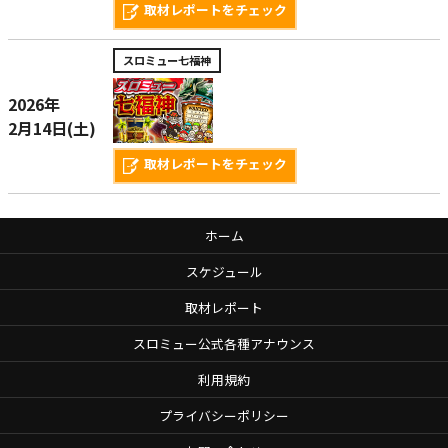
取材レポートをチェック
スロミュー七福神
2026年
2月14日(土)
取材レポートをチェック
ホーム
スケジュール
取材レポート
スロミュー公式各種アナウンス
利用規約
プライバシーポリシー