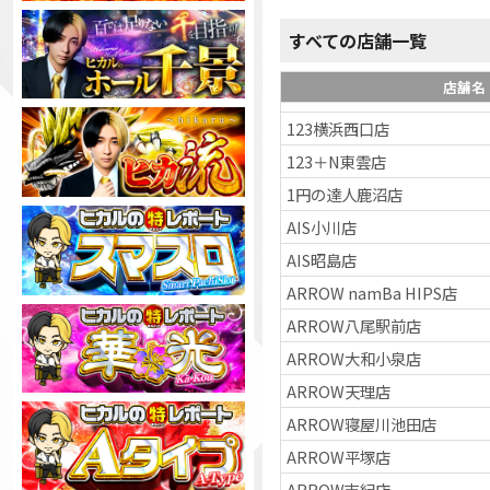
すべての店舗一覧
店舗名
123横浜西口店
123＋N東雲店
1円の達人鹿沼店
AIS小川店
AIS昭島店
ARROW namBa HIPS店
ARROW八尾駅前店
ARROW大和小泉店
ARROW天理店
ARROW寝屋川池田店
ARROW平塚店
ARROW志紀店