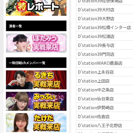
D’station39佐世保南店
D’station39大村店
D’station39大野店
演者一覧
D’station39松橋インター店
D’station39松浦店
D’station39長与店
D’station39門司店
D’stationWAKO鹿島店
一致団結chメンバー一覧
D’station上永谷店
D’station上田店
D’station中之条店
D’station仙台東店
D’station伊勢崎店
D’station佐倉店
D’station八王子北野店