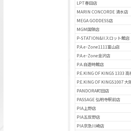
LPT春田店
MARIN CONCORDE 清水店
MEGA GODDESS店
MGM国領店
P-STATION&IIスロット館店
P.A.e･Zone1111富山店
P.A.e･Zone金沢店
P.A.自遊時館店
P.E.KING OF KINGS 1333 
P.E.KING OF KINGS1007 
PANDORA町田店
PASSAGE 弘明寺駅前店
PIA上野店
PIA五反野店
PIA京急川崎店