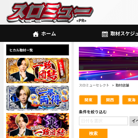
ホーム
取材スケジ
ヒカル取材一覧
スロミューセレクト
取材店舗
関東
関西
東海
条件を絞り込む
検索