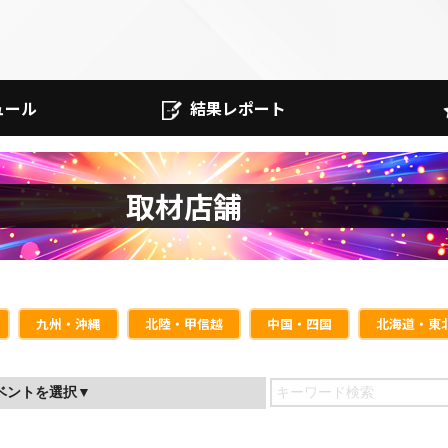
ュール
結果レポート
取材店舗
九州・沖縄
北陸・甲信越
中国・四国
北海道・東