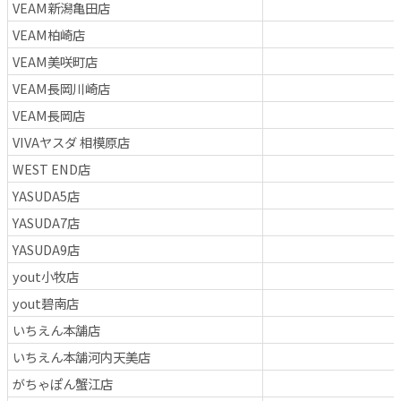
VEAM新潟亀田店
VEAM柏崎店
VEAM美咲町店
VEAM長岡川崎店
VEAM長岡店
VIVAヤスダ 相模原店
WEST END店
YASUDA5店
YASUDA7店
YASUDA9店
yout小牧店
yout碧南店
いちえん本舗店
いちえん本舗河内天美店
がちゃぽん蟹江店