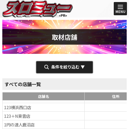
MENU
取材店舗
条件を絞り込む
すべての店舗一覧
店舗名
住所
123横浜西口店
123＋N東雲店
1円の達人鹿沼店