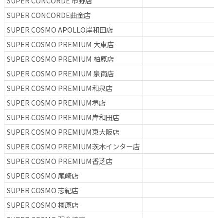
SUPER CONCORDE 市野店
SUPER CONCORDE曲金店
SUPER COSMO APOLLO岸和田店
SUPER COSMO PREMIUM 大東店
SUPER COSMO PREMIUM 柏原店
SUPER COSMO PREMIUM 泉南店
SUPER COSMO PREMIUM和泉店
SUPER COSMO PREMIUM堺店
SUPER COSMO PREMIUM岸和田店
SUPER COSMO PREMIUM東大阪店
SUPER COSMO PREMIUM茨木インター店
SUPER COSMO PREMIUM香芝店
SUPER COSMO 尾崎店
SUPER COSMO 志紀店
SUPER COSMO 橿原店